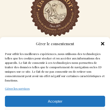
Informations
Gérer le consentement
Pour offrir les meilleures expériences, nous utilisons des technologies
lundi : 14h- 19h
telles que les cookies pour stocker et/ou accéder aux informations des
appareils. Le fait de consentir à ces technologies nous permettra de
mardi : 8h30 - 12h / 14h-19h
traiter des données telles que le comportement de navigation ou les ID
uniques sur ce site. Le fait de ne pas consentir ou de retirer son
mercredi : 8h30 - 12h / 14h-18h
consentement peut avoir un effet négatif sur certaines caractéristiques et
fonctions.
jeudi : 8h30 - 12h / 14h-19h
Gérer les services
vendredi : 8h30 - 12h / 14h-18h
samedi : 8h30 - 12h30
Accepter