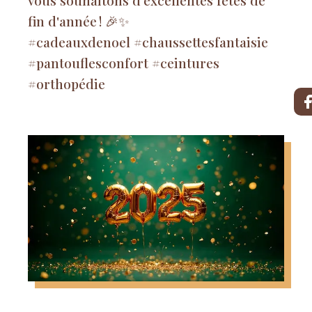
vous souhaitons d'excellentes fêtes de
fin d'année ! 🎉✨
#cadeauxdenoel #chaussettesfantaisie
#pantouflesconfort #ceintures
#orthopédie